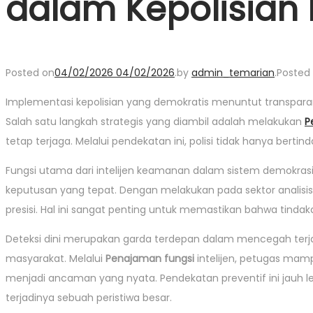
dalam Kepolisian
Posted on
04/02/2026
04/02/2026
.
by
admin_temarian
.
Posted 
Implementasi kepolisian yang demokratis menuntut transparansi
Salah satu langkah strategis yang diambil adalah melakukan
P
tetap terjaga. Melalui pendekatan ini, polisi tidak hanya bert
Fungsi utama dari intelijen keamanan dalam sistem demokras
keputusan yang tepat. Dengan melakukan pada sektor analisis
presisi. Hal ini sangat penting untuk memastikan bahwa tindak
Deteksi dini merupakan garda terdepan dalam mencegah terja
masyarakat. Melalui
Penajaman fungsi
intelijen, petugas ma
menjadi ancaman yang nyata. Pendekatan preventif ini jauh l
terjadinya sebuah peristiwa besar.