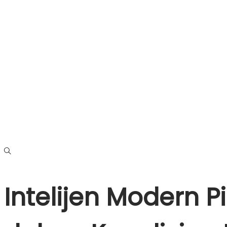
Skip
Skip
to
to
navigation
content
Intelijen Modern Pi