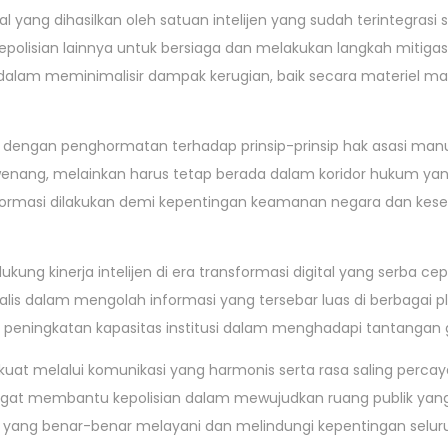
al yang dihasilkan oleh satuan intelijen yang sudah terintegrasi 
polisian lainnya untuk bersiaga dan melakukan langkah mitigas
 dalam meminimalisir dampak kerugian, baik secara materiel m
ingi dengan penghormatan terhadap prinsip-prinsip hak asasi man
g-wenang, melainkan harus tetap berada dalam koridor hukum yan
rmasi dilakukan demi kepentingan keamanan negara dan kes
ng kinerja intelijen di era transformasi digital yang serba cep
s dalam mengolah informasi yang tersebar luas di berbagai p
a peningkatan kapasitas institusi dalam menghadapi tantangan g
rkuat melalui komunikasi yang harmonis serta rasa saling perca
sangat membantu kepolisian dalam mewujudkan ruang publik ya
ian yang benar-benar melayani dan melindungi kepentingan seluru