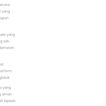
secara
i yang
aupun
usia yang
g sah.
elamatan
at.
latform
lobal.
ya yang
ng aman
h lapisan.