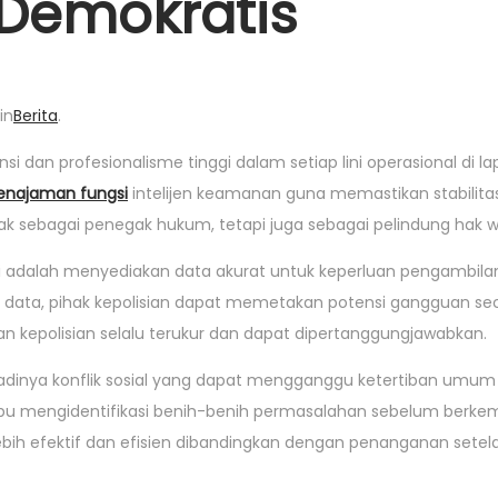
 Demokratis
in
Berita
.
 dan profesionalisme tinggi dalam setiap lini operasional di l
enajaman fungsi
intelijen keamanan guna memastikan stabilitas
indak sebagai penegak hukum, tetapi juga sebagai pelindung hak 
i adalah menyediakan data akurat untuk keperluan pengambila
 data, pihak kepolisian dapat memetakan potensi gangguan sec
an kepolisian selalu terukur dan dapat dipertanggungjawabkan.
dinya konflik sosial yang dapat mengganggu ketertiban umum 
mpu mengidentifikasi benih-benih permasalahan sebelum berk
ebih efektif dan efisien dibandingkan dengan penanganan setel