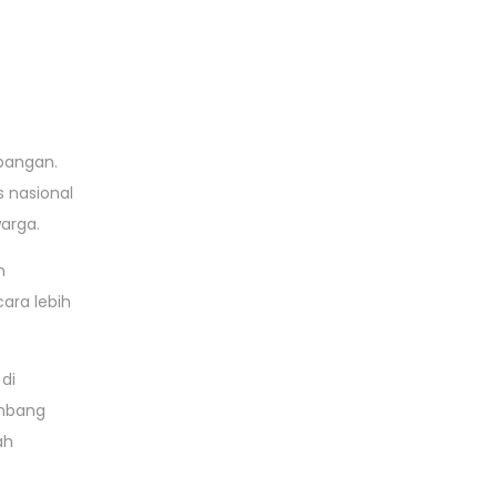
apangan.
 nasional
warga.
n
ara lebih
di
embang
ah