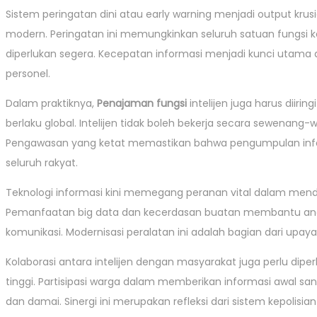
Sistem peringatan dini atau early warning menjadi output krusi
modern. Peringatan ini memungkinkan seluruh satuan fungsi ke
diperlukan segera. Kecepatan informasi menjadi kunci utama
personel.
Dalam praktiknya,
Penajaman fungsi
intelijen juga harus diir
berlaku global. Intelijen tidak boleh bekerja secara sewenan
Pengawasan yang ketat memastikan bahwa pengumpulan info
seluruh rakyat.
Teknologi informasi kini memegang peranan vital dalam menduku
Pemanfaatan big data dan kecerdasan buatan membantu anali
komunikasi. Modernisasi peralatan ini adalah bagian dari upay
Kolaborasi antara intelijen dengan masyarakat juga perlu dipe
tinggi. Partisipasi warga dalam memberikan informasi awal 
dan damai. Sinergi ini merupakan refleksi dari sistem kepolis